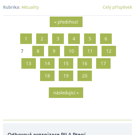
Rubrika:
Aktuality
Celý příspěvek
« předchozí
1
2
3
4
5
6
7
8
9
10
11
12
13
14
15
16
17
18
19
20
následující »
Odborová organizace PILA Ptení