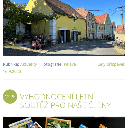
Rubrika:
Aktuality
|
Fotografie:
Pálava -
Celý příspěvek
16.9.2023
VYHODNOCENÍ LETNÍ
12. 9.
SOUTĚŽ PRO NAŠE ČLENY
2023