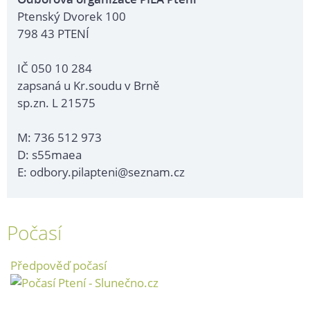
Ptenský Dvorek 100
798 43 PTENÍ
IČ 050 10 284
zapsaná u Kr.soudu v Brně
sp.zn. L 21575
M: 736 512 973
D: s55maea
E: odbory.pilapteni@seznam.cz
Počasí
Předpověď počasí