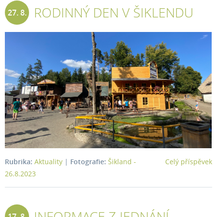
RODINNÝ DEN V ŠIKLENDU
27. 8.
2023
Rubrika:
Aktuality
|
Fotografie:
Šikland -
Celý příspěvek
26.8.2023
INFORMACE Z JEDNÁNÍ
17. 8.