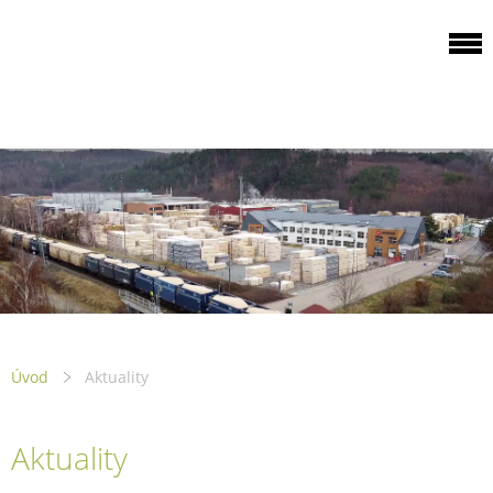
ODBOROVÁ
ORGANIZACE PILA
PTENÍ
Úvod
Aktuality
Aktuality