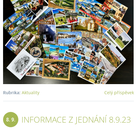
Rubrika:
Aktuality
Celý příspěvek
INFORMACE Z JEDNÁNÍ 8.9.23
8. 9.
2023