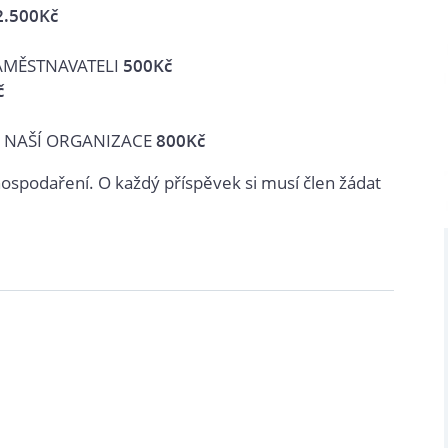
2.500Kč
AMĚSTNAVATELI
500Kč
č
 NAŠÍ ORGANIZACE
800Kč
ospodaření. O každý příspěvek si musí člen žádat