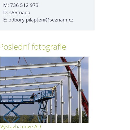
M: 736 512 973
D: s55maea
E: odbory.pilapteni@seznam.cz
Poslední fotografie
Výstavba nové AD