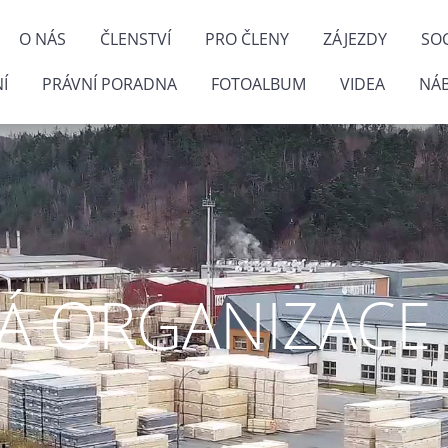
O NÁS
ČLENSTVÍ
PRO ČLENY
ZÁJEZDY
SOC
Í
PRÁVNÍ PORADNA
FOTOALBUM
VIDEA
NÁ
 ORGANIZACE P