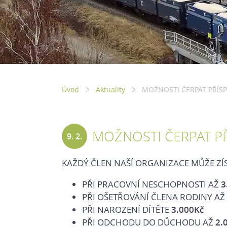
Úvod
Aktuality
MOŽNOSTI ČERPAT PŘÍS
MOŽNOSTI ČERPAT P
9. 2.
2023
KAŽDÝ ČLEN NAŠÍ ORGANIZACE MŮŽE ZÍS
PŘI PRACOVNÍ NESCHOPNOSTI AŽ
3
PŘI OŠETŘOVÁNÍ ČLENA RODINY AŽ
PŘI NAROZENÍ DÍTĚTE
3.000Kč
PŘI ODCHODU DO DŮCHODU AŽ
2.