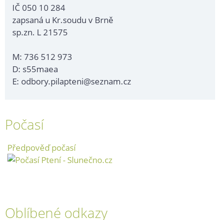
IČ 050 10 284
zapsaná u Kr.soudu v Brně
sp.zn. L 21575
M: 736 512 973
D: s55maea
E: odbory.pilapteni@seznam.cz
Počasí
Předpověď počasí
Oblíbené odkazy