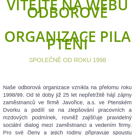
VÍTEJTE NA WEBU
ODBOROVÉ
ORGANIZACE PILA
PTENÍ
SPOLEČNĚ OD ROKU 1998
Naše odborová organizace vznikla na přelomu roku
1998/99. Od té doby již 25 let nepřetržitě hájí zájmy
zaměstnanců ve firmě Javořice, a.s. ve Ptenském
Dvorku a podílí se na zlepšování pracovních a
mzdových podmínek, rovněž zajišťuje pravidelný
sociální dialog mezi zaměstnanci a vedením firmy.
Pro své členy a jejich rodiny připravuje spoustu