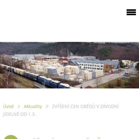
ODBOROVÁ
ORGANIZACE PILA
PTENÍ
Úvod
Aktuality
ZVÝŠENÍ CEN OBĚDŮ V ZÁVODNÍ
JÍDELNĚ OD 1.3.