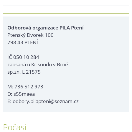
Odborová organizace PILA Ptení
Ptenský Dvorek 100
798 43 PTENÍ
IČ 050 10 284
zapsaná u Kr.soudu v Brně
sp.zn. L 21575
M: 736 512 973
D: s55maea
E: odbory.pilapteni@seznam.cz
Počasí