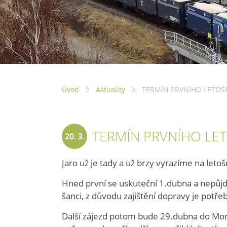
Úvod
Aktuality
TERMÍN PRVNÍHO LETOŠN
TERMÍN PRVNÍHO LET
20. 3.
2023
Jaro už je tady a už brzy vyrazíme na leto
Hned první se uskuteční 1.dubna a nepůjde
šanci, z důvodu zajištění dopravy je potřeb
Další zájezd potom bude 29.dubna do Mor