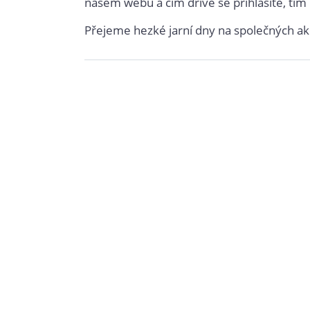
našem webu a čím dříve se přihlásíte, tím l
Přejeme hezké jarní dny na společných akc