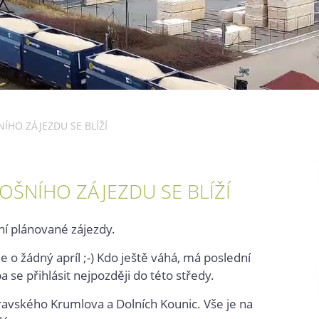
ÍHO ZÁJEZDU SE BLÍŽÍ
OŠNÍHO ZÁJEZDU SE BLÍŽÍ
šní plánované zájezdy.
 o žádný apríl ;-) Kdo ještě váhá, má poslední
a se přihlásit nejpozději do této středy.
avského Krumlova a Dolních Kounic. Vše je na