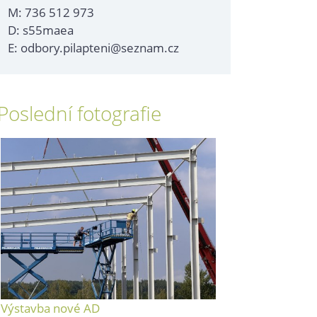
M: 736 512 973
D: s55maea
E: odbory.pilapteni@seznam.cz
Poslední fotografie
Výstavba nové AD