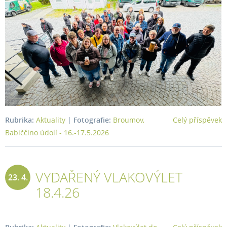
Rubrika:
Aktuality
|
Fotografie:
Broumov,
Celý příspěvek
Babiččino údolí - 16.-17.5.2026
VYDAŘENÝ VLAKOVÝLET
23. 4.
18.4.26
2026