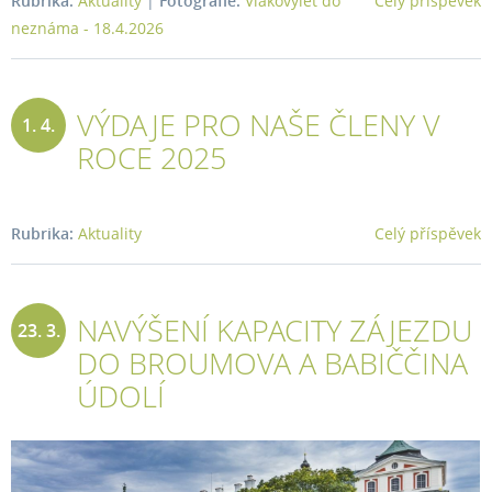
Rubrika:
Aktuality
|
Fotografie:
Vlakovýlet do
Celý příspěvek
neznáma - 18.4.2026
VÝDAJE PRO NAŠE ČLENY V
1. 4.
ROCE 2025
2026
Rubrika:
Aktuality
Celý příspěvek
NAVÝŠENÍ KAPACITY ZÁJEZDU
23. 3.
DO BROUMOVA A BABIČČINA
2026
ÚDOLÍ