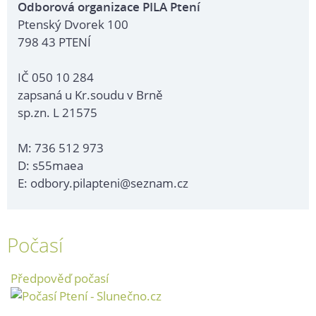
Odborová organizace PILA Ptení
Ptenský Dvorek 100
798 43 PTENÍ
IČ 050 10 284
zapsaná u Kr.soudu v Brně
sp.zn. L 21575
M: 736 512 973
D: s55maea
E: odbory.pilapteni@seznam.cz
Počasí
Předpověď počasí