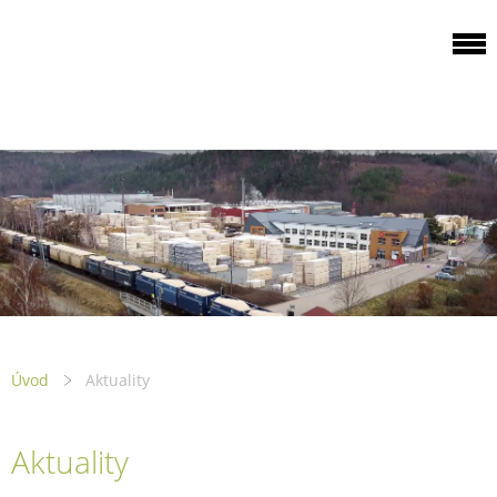
ODBOROVÁ
ORGANIZACE PILA
PTENÍ
Úvod
Aktuality
Aktuality