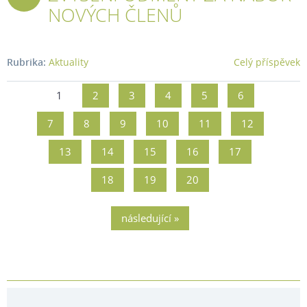
NOVÝCH ČLENŮ
2026
Rubrika:
Aktuality
Celý příspěvek
1
2
3
4
5
6
7
8
9
10
11
12
13
14
15
16
17
18
19
20
následující »