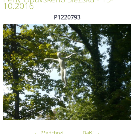
10.2016
P1220793
← Předchozí
Další →