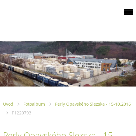
ODBOROVÁ
ORGANIZACE PILA
PTENÍ
Úvod
Fotoalbum
Perly Opavského Slezska - 15-10.2016
P1220793
Perly Opavského Slezska - 15-