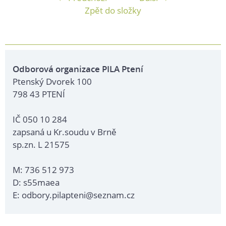
Zpět do složky
Odborová organizace PILA Ptení
Ptenský Dvorek 100
798 43 PTENÍ
IČ 050 10 284
zapsaná u Kr.soudu v Brně
sp.zn. L 21575
M: 736 512 973
D: s55maea
E: odbory.pilapteni@seznam.cz