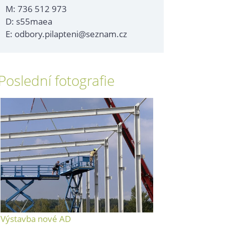
M: 736 512 973
D: s55maea
E: odbory.pilapteni@seznam.cz
Poslední fotografie
Výstavba nové AD