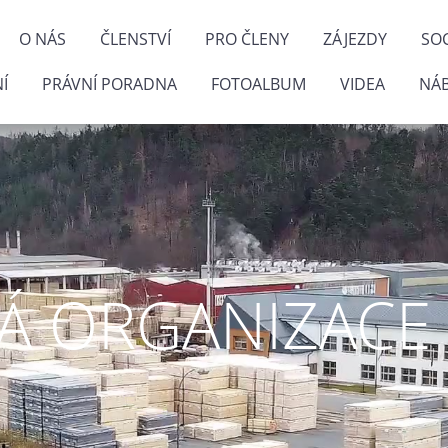
O NÁS
ČLENSTVÍ
PRO ČLENY
ZÁJEZDY
SOC
Í
PRÁVNÍ PORADNA
FOTOALBUM
VIDEA
NÁ
 ORGANIZACE P