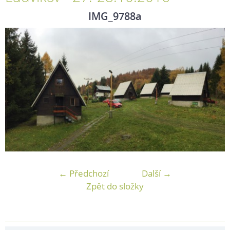
IMG_9788a
← Předchozí
Další →
Zpět do složky