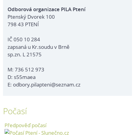
Odborová organizace PILA Ptení
Ptenský Dvorek 100
798 43 PTENÍ
IČ 050 10 284
zapsaná u Kr.soudu v Brně
sp.zn. L 21575
M: 736 512 973
D: s55maea
E: odbory.pilapteni@seznam.cz
Počasí
Předpověď počasí