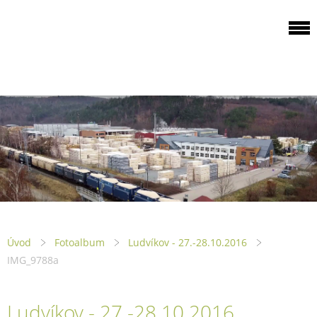
ODBOROVÁ
ORGANIZACE PILA
PTENÍ
Úvod
Fotoalbum
Ludvíkov - 27.-28.10.2016
IMG_9788a
Ludvíkov - 27.-28.10.2016