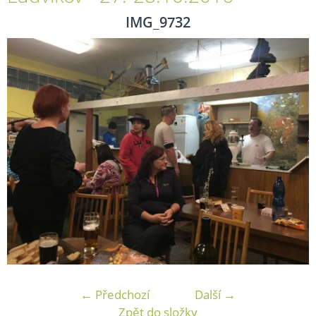
IMG_9732
← Předchozí
Další →
Zpět do složky