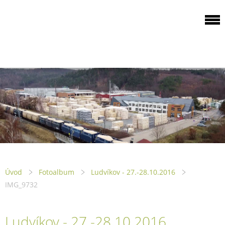
ODBOROVÁ
ORGANIZACE PILA
PTENÍ
Úvod
Fotoalbum
Ludvíkov - 27.-28.10.2016
IMG_9732
Ludvíkov - 27.-28.10.2016