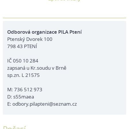
Odborová organizace PILA Ptení
Ptenský Dvorek 100
798 43 PTENÍ
IČ 050 10 284
zapsaná u Kr.soudu v Brně
sp.zn. L 21575
M: 736 512 973
D: s55maea
E: odbory.pilapteni@seznam.cz