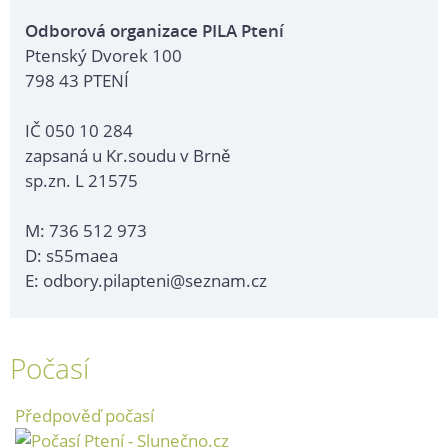
Odborová organizace PILA Ptení
Ptenský Dvorek 100
798 43 PTENÍ
IČ 050 10 284
zapsaná u Kr.soudu v Brně
sp.zn. L 21575
M: 736 512 973
D: s55maea
E: odbory.pilapteni@seznam.cz
Počasí
Předpověď počasí