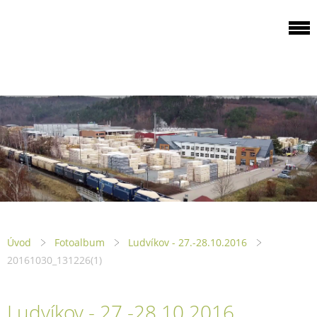
ODBOROVÁ
ORGANIZACE PILA
PTENÍ
Úvod
Fotoalbum
Ludvíkov - 27.-28.10.2016
20161030_131226(1)
Ludvíkov - 27.-28.10.2016