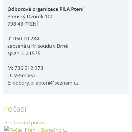
Odborová organizace PILA Ptení
Ptenský Dvorek 100
798 43 PTENÍ
IČ 050 10 284
zapsaná u Kr.soudu v Brně
sp.zn. L 21575
M: 736 512 973
D: s55maea
E: odbory.pilapteni@seznam.cz
Počasí
Předpověď počasí