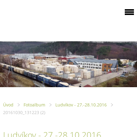
ODBOROVÁ
ORGANIZACE PILA
PTENÍ
Úvod
Fotoalbum
Ludvíkov - 27.-28.10.2016
20161030_131223 (2)
Ludvíkov - 27.-28.10.2016