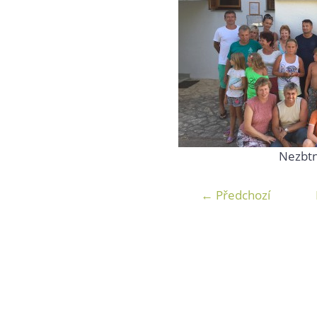
Nezbtn
← Předchozí