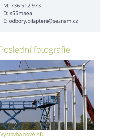
M: 736 512 973
D: s55maea
E: odbory.pilapteni@seznam.cz
Poslední fotografie
Výstavba nové AD