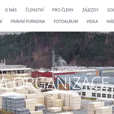
O NÁS
ČLENSTVÍ
PRO ČLENY
ZÁJEZDY
SOC
Í
PRÁVNÍ PORADNA
FOTOALBUM
VIDEA
NÁ
 ORGANIZACE P