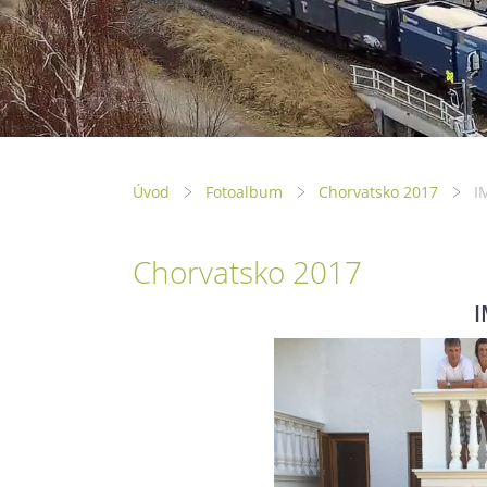
Úvod
Fotoalbum
Chorvatsko 2017
I
Chorvatsko 2017
I