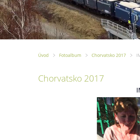
Úvod
Fotoalbum
Chorvatsko 2017
I
Chorvatsko 2017
I