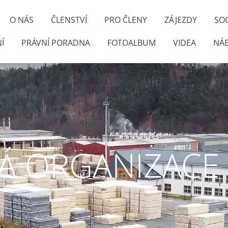
O NÁS
ČLENSTVÍ
PRO ČLENY
ZÁJEZDY
SOC
Í
PRÁVNÍ PORADNA
FOTOALBUM
VIDEA
NÁ
 ORGANIZACE P