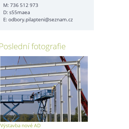
M: 736 512 973
D: s55maea
E: odbory.pilapteni@seznam.cz
Poslední fotografie
Výstavba nové AD