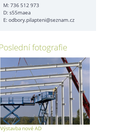
M: 736 512 973
D: s55maea
E: odbory.pilapteni@seznam.cz
Poslední fotografie
Výstavba nové AD