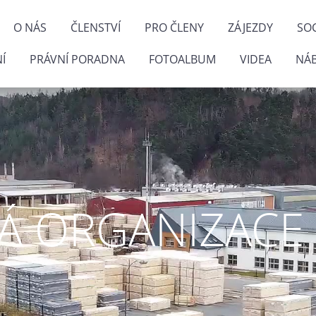
O NÁS
ČLENSTVÍ
PRO ČLENY
ZÁJEZDY
SOC
Í
PRÁVNÍ PORADNA
FOTOALBUM
VIDEA
NÁ
 ORGANIZACE P