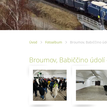
Úvod
Fotoalbum
Broumov, Babiččino údo
Broumov, Babiččino údolí 