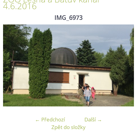
4.6.2016
IMG_6973
← Předchozí
Další →
Zpět do složky