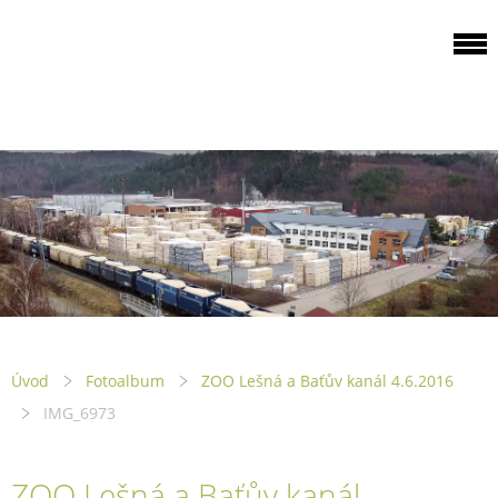
ODBOROVÁ
ORGANIZACE PILA
PTENÍ
Úvod
Fotoalbum
ZOO Lešná a Baťův kanál 4.6.2016
IMG_6973
ZOO Lešná a Baťův kanál