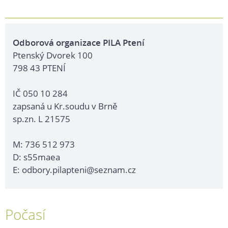
Odborová organizace PILA Ptení
Ptenský Dvorek 100
798 43 PTENÍ
IČ 050 10 284
zapsaná u Kr.soudu v Brně
sp.zn. L 21575
M: 736 512 973
D: s55maea
E: odbory.pilapteni@seznam.cz
Počasí