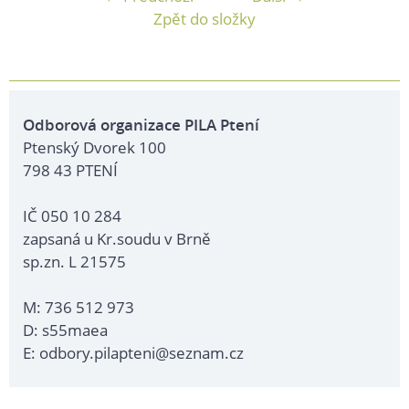
Zpět do složky
Odborová organizace PILA Ptení
Ptenský Dvorek 100
798 43 PTENÍ
IČ 050 10 284
zapsaná u Kr.soudu v Brně
sp.zn. L 21575
M: 736 512 973
D: s55maea
E: odbory.pilapteni@seznam.cz