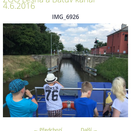
4.6.2016
IMG_6926
← Předchozí
Další →