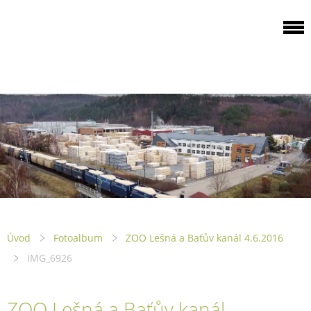
ODBOROVÁ
ORGANIZACE PILA
PTENÍ
Úvod
Fotoalbum
ZOO Lešná a Baťův kanál 4.6.2016
IMG_6926
ZOO Lešná a Baťův kanál