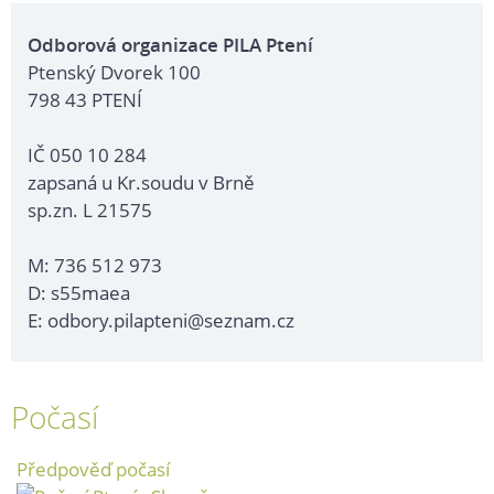
Odborová organizace PILA Ptení
Ptenský Dvorek 100
798 43 PTENÍ
IČ 050 10 284
zapsaná u Kr.soudu v Brně
sp.zn. L 21575
M: 736 512 973
D: s55maea
E: odbory.pilapteni@seznam.cz
Počasí
Předpověď počasí