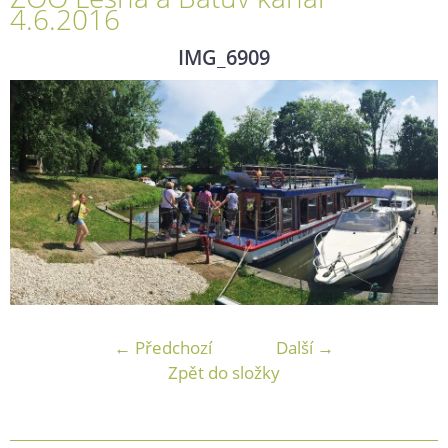
4.6.2016
IMG_6909
← Předchozí
Další →
Zpět do složky