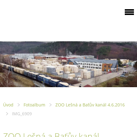
ODBOROVÁ
ORGANIZACE PILA
PTENÍ
Úvod
Fotoalbum
ZOO Lešná a Baťův kanál 4.6.2016
IMG_6909
ZOO Lešná a Baťův kanál