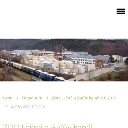
ODBOROVÁ
ORGANIZACE PILA
PTENÍ
Úvod
Fotoalbum
ZOO Lešná a Baťův kanál 4.6.2016
20160604_141743
ZOO Lešná a Baťův kanál