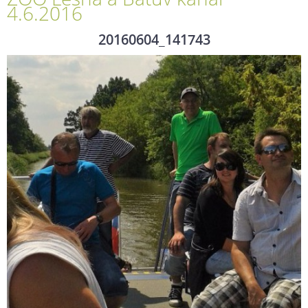
4.6.2016
20160604_141743