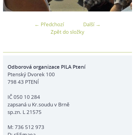
← Předchozí
Další →
Zpět do složky
Odborová organizace PILA Ptení
Ptenský Dvorek 100
798 43 PTENÍ
IČ 050 10 284
zapsaná u Kr.soudu v Brně
sp.zn. L 21575
M: 736 512 973
D: s55maea