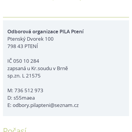
Odborová organizace PILA Ptení
Ptenský Dvorek 100
798 43 PTENÍ
IČ 050 10 284
zapsaná u Kr.soudu v Brně
sp.zn. L 21575
M: 736 512 973
D: s55maea
E: odbory.pilapteni@seznam.cz
Počasí