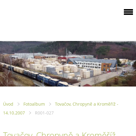
ODBOROVÁ
ORGANIZACE PILA
PTENÍ
Úvod
Fotoalbum
Tovačov, Chropyně a Kroměříž -
14.10.2007
R001-027
Tovačov, Chropyně a Kroměříž -