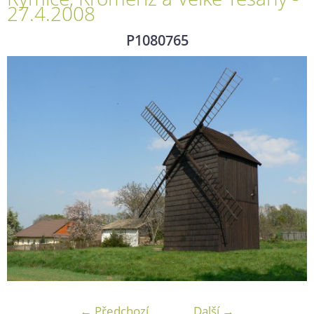
27.4.2008
P1080765
← Předchozí
Další →