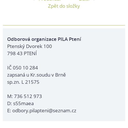
Zpět do složky
Odborová organizace PILA Ptení
Ptenský Dvorek 100
798 43 PTENÍ
IČ 050 10 284
zapsaná u Kr.soudu v Brně
sp.zn. L 21575
M: 736 512 973
D: s55maea
E: odbory.pilapteni@seznam.cz