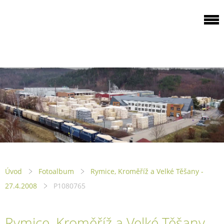
ODBOROVÁ
ORGANIZACE PILA
PTENÍ
Úvod
Fotoalbum
Rymice, Kroměříž a Velké Těšany -
27.4.2008
P1080765
Rymice, Kroměříž a Velké Těšany -