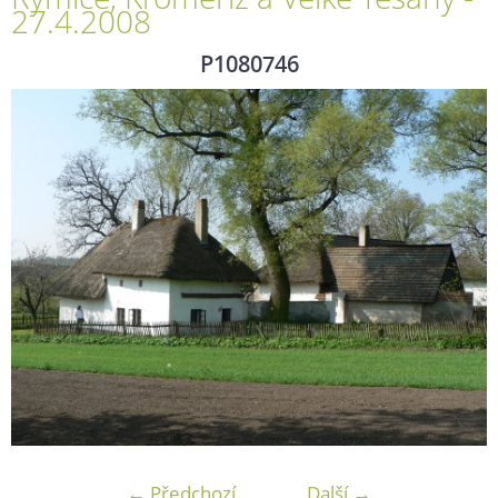
27.4.2008
P1080746
← Předchozí
Další →