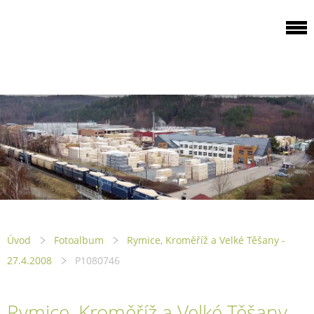
ODBOROVÁ
ORGANIZACE PILA
PTENÍ
Úvod
Fotoalbum
Rymice, Kroměříž a Velké Těšany -
27.4.2008
P1080746
Rymice, Kroměříž a Velké Těšany -