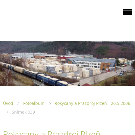
ODBOROVÁ
ORGANIZACE PILA
PTENÍ
Úvod
Fotoalbum
Rokycany a Prazdroj Plzeň - 20.5.2006
Snímek 039
Rokycany a Prazdroj Plzeň -