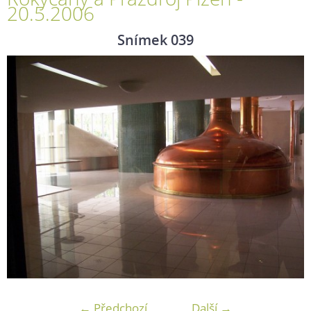
20.5.2006
Snímek 039
← Předchozí
Další →