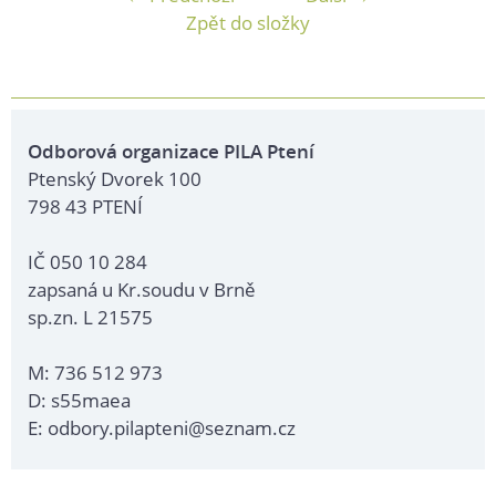
Zpět do složky
Odborová organizace PILA Ptení
Ptenský Dvorek 100
798 43 PTENÍ
IČ 050 10 284
zapsaná u Kr.soudu v Brně
sp.zn. L 21575
M: 736 512 973
D: s55maea
E: odbory.pilapteni@seznam.cz