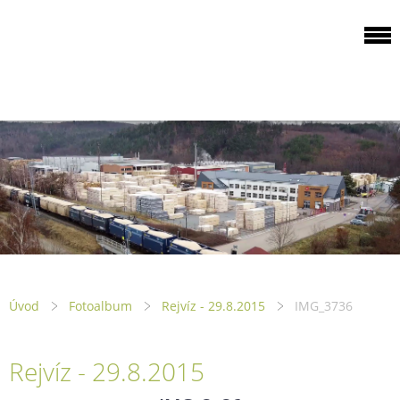
ODBOROVÁ
ORGANIZACE PILA
PTENÍ
Úvod
Fotoalbum
Rejvíz - 29.8.2015
IMG_3736
Rejvíz - 29.8.2015