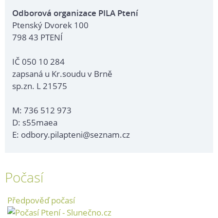
Odborová organizace PILA Ptení
Ptenský Dvorek 100
798 43 PTENÍ
IČ 050 10 284
zapsaná u Kr.soudu v Brně
sp.zn. L 21575
M: 736 512 973
D: s55maea
E: odbory.pilapteni@seznam.cz
Počasí
Předpověď počasí