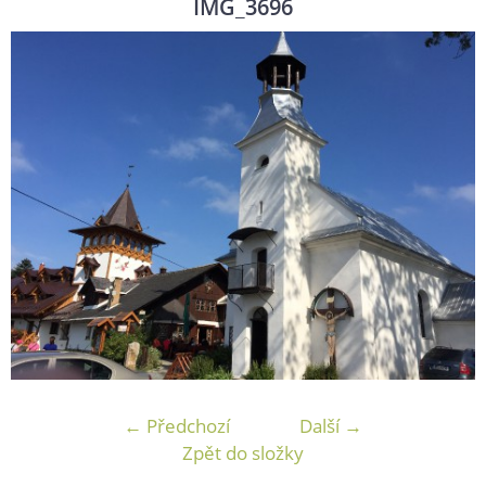
IMG_3696
← Předchozí
Další →
Zpět do složky