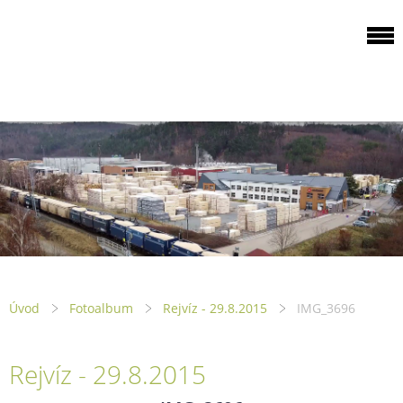
ODBOROVÁ
ORGANIZACE PILA
PTENÍ
Úvod
Fotoalbum
Rejvíz - 29.8.2015
IMG_3696
Rejvíz - 29.8.2015