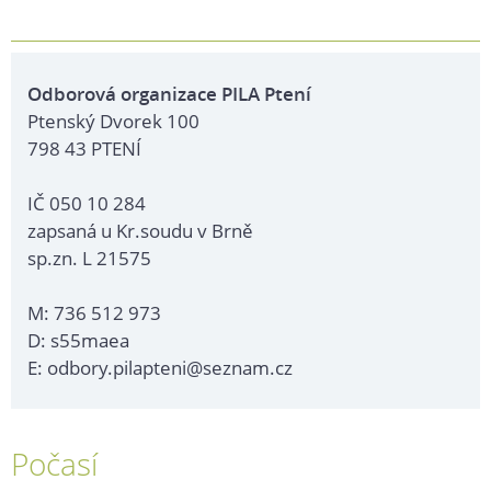
Odborová organizace PILA Ptení
Ptenský Dvorek 100
798 43 PTENÍ
IČ 050 10 284
zapsaná u Kr.soudu v Brně
sp.zn. L 21575
M: 736 512 973
D: s55maea
E: odbory.pilapteni@seznam.cz
Počasí