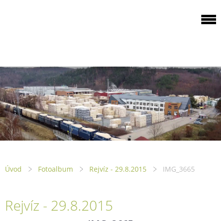
ODBOROVÁ
ORGANIZACE PILA
PTENÍ
Úvod
Fotoalbum
Rejvíz - 29.8.2015
IMG_3665
Rejvíz - 29.8.2015