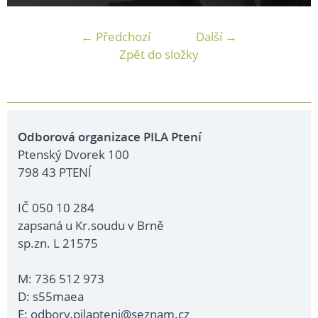
← Předchozí
Další →
Zpět do složky
Odborová organizace PILA Ptení
Ptenský Dvorek 100
798 43 PTENÍ
IČ 050 10 284
zapsaná u Kr.soudu v Brně
sp.zn. L 21575
M: 736 512 973
D: s55maea
E: odbory.pilapteni@seznam.cz