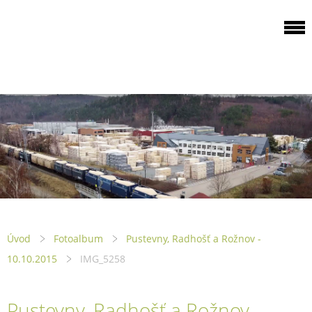
ODBOROVÁ
ORGANIZACE PILA
PTENÍ
Úvod
Fotoalbum
Pustevny, Radhošť a Rožnov -
10.10.2015
IMG_5258
Pustevny, Radhošť a Rožnov -