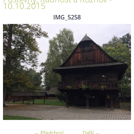
10.10.2015
IMG_5258
← Předchozí
Další →