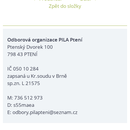
Zpět do složky
Odborová organizace PILA Ptení
Ptenský Dvorek 100
798 43 PTENÍ
IČ 050 10 284
zapsaná u Kr.soudu v Brně
sp.zn. L 21575
M: 736 512 973
D: s55maea
E: odbory.pilapteni@seznam.cz