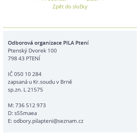
Zpět do složky
Odborová organizace PILA Ptení
Ptenský Dvorek 100
798 43 PTENÍ
IČ 050 10 284
zapsaná u Kr.soudu v Brně
sp.zn. L 21575
M: 736 512 973
D: s55maea
E: odbory.pilapteni@seznam.cz