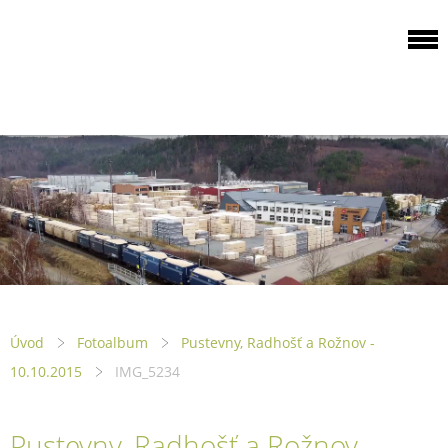
ODBOROVÁ
ORGANIZACE PILA
PTENÍ
Úvod
Fotoalbum
Pustevny, Radhošť a Rožnov -
10.10.2015
IMG_5234
Pustevny, Radhošť a Rožnov -