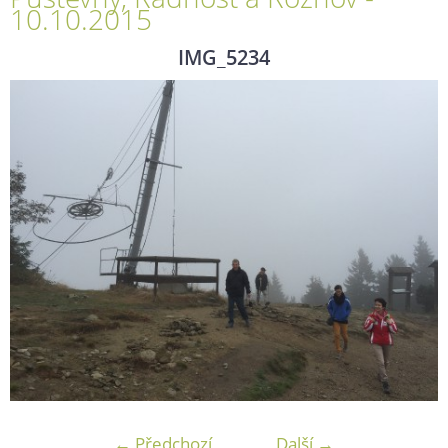
10.10.2015
IMG_5234
← Předchozí
Další →