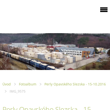
ODBOROVÁ
ORGANIZACE PILA
PTENÍ
Úvod
Fotoalbum
Perly Opavského Slezska - 15-10.2016
IMG_9575
Perly Opavského Slezska - 15-