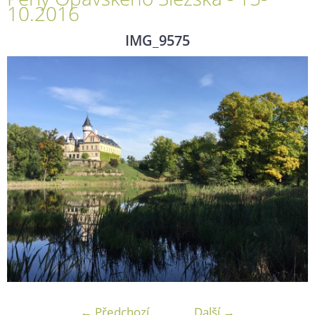
10.2016
IMG_9575
← Předchozí
Další →