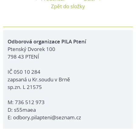
Zpět do složky
Odborová organizace PILA Ptení
Ptenský Dvorek 100
798 43 PTENÍ
IČ 050 10 284
zapsaná u Kr.soudu v Brně
sp.zn. L 21575
M: 736 512 973
D: s55maea
E: odbory.pilapteni@seznam.cz