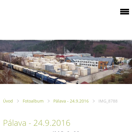
ODBOROVÁ
ORGANIZACE PILA
PTENÍ
Úvod
Fotoalbum
Pálava - 24.9.2016
IMG_8788
Pálava - 24.9.2016