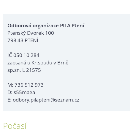
Odborová organizace PILA Ptení
Ptenský Dvorek 100
798 43 PTENÍ
IČ 050 10 284
zapsaná u Kr.soudu v Brně
sp.zn. L 21575
M: 736 512 973
D: s55maea
E: odbory.pilapteni@seznam.cz
Počasí