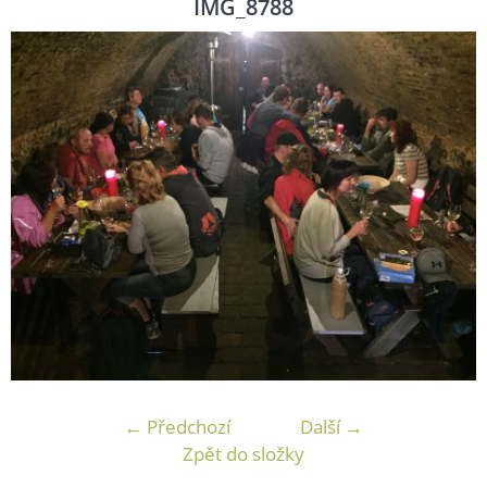
IMG_8788
← Předchozí
Další →
Zpět do složky