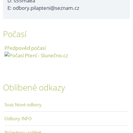
D: s55maea
E: odbory.pilapteni@seznam.cz
Počasí
Předpověď počasí
Oblíbené odkazy
Svaz Nové odbory
Odbory INFO
Průměrný výdělek