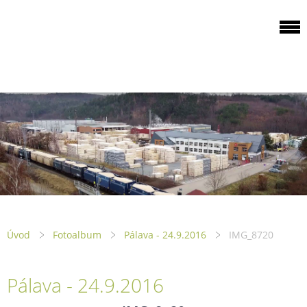
ODBOROVÁ
ORGANIZACE PILA
PTENÍ
Úvod
Fotoalbum
Pálava - 24.9.2016
IMG_8720
Pálava - 24.9.2016