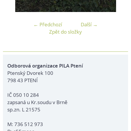
← Předchozí
Další →
Zpět do složky
Odborová organizace PILA Ptení
Ptenský Dvorek 100
798 43 PTENÍ
IČ 050 10 284
zapsaná u Kr.soudu v Brně
sp.zn. L 21575
M: 736 512 973