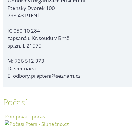
Odborová organizace PILA Ptení
Ptenský Dvorek 100
798 43 PTENÍ
IČ 050 10 284
zapsaná u Kr.soudu v Brně
sp.zn. L 21575
M: 736 512 973
D: s55maea
E: odbory.pilapteni@seznam.cz
Počasí
Předpověď počasí