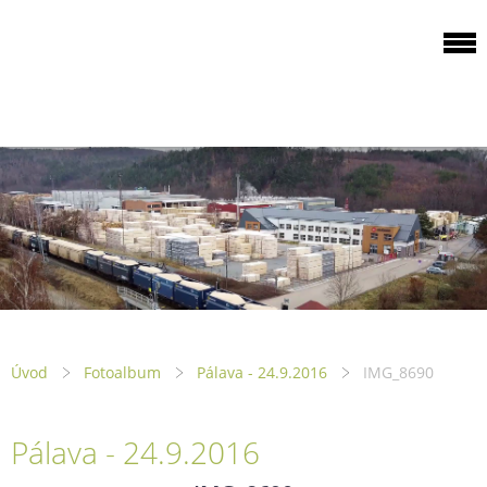
ODBOROVÁ
ORGANIZACE PILA
PTENÍ
Úvod
Fotoalbum
Pálava - 24.9.2016
IMG_8690
Pálava - 24.9.2016