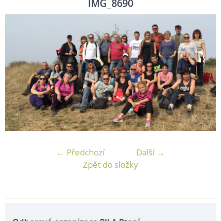
IMG_8690
← Předchozí
Další →
Zpět do složky