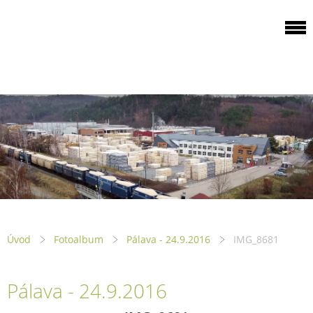
ODBOROVÁ
ORGANIZACE PILA
PTENÍ
Úvod
Fotoalbum
Pálava - 24.9.2016
IMG_8681
Pálava - 24.9.2016