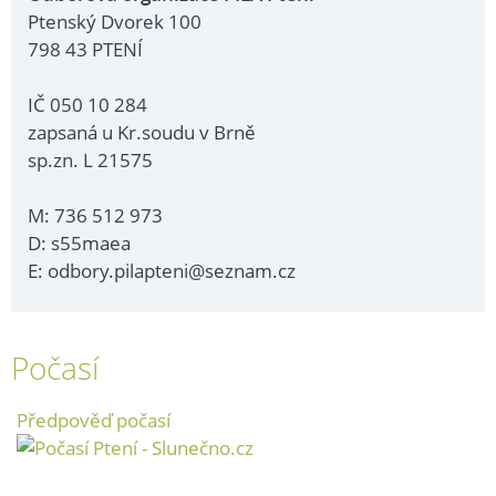
Ptenský Dvorek 100
798 43 PTENÍ
IČ 050 10 284
zapsaná u Kr.soudu v Brně
sp.zn. L 21575
M: 736 512 973
D: s55maea
E: odbory.pilapteni@seznam.cz
Počasí
Předpověď počasí