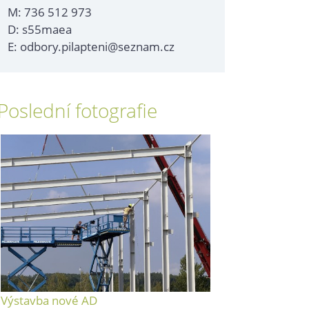
M: 736 512 973
D: s55maea
E: odbory.pilapteni@seznam.cz
Poslední fotografie
Výstavba nové AD