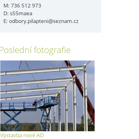
M: 736 512 973
D: s55maea
E: odbory.pilapteni@seznam.cz
Poslední fotografie
Výstavba nové AD