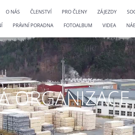
O NÁS
ČLENSTVÍ
PRO ČLENY
ZÁJEZDY
SOC
Í
PRÁVNÍ PORADNA
FOTOALBUM
VIDEA
NÁ
 ORGANIZACE P