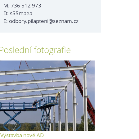
M: 736 512 973
D: s55maea
E: odbory.pilapteni@seznam.cz
Poslední fotografie
Výstavba nové AD