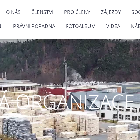
O NÁS
ČLENSTVÍ
PRO ČLENY
ZÁJEZDY
SOC
Í
PRÁVNÍ PORADNA
FOTOALBUM
VIDEA
NÁ
 ORGANIZACE P