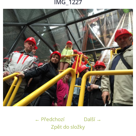
IMG_1227
← Předchozí
Další →
Zpět do složky