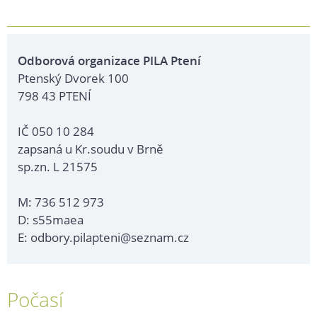
Odborová organizace PILA Ptení
Ptenský Dvorek 100
798 43 PTENÍ
IČ 050 10 284
zapsaná u Kr.soudu v Brně
sp.zn. L 21575
M: 736 512 973
D: s55maea
E: odbory.pilapteni@seznam.cz
Počasí