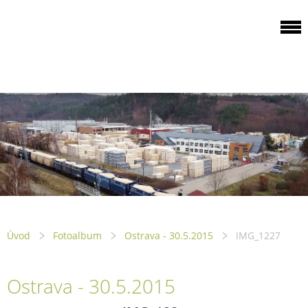
ODBOROVÁ
ORGANIZACE PILA
PTENÍ
Úvod
Fotoalbum
Ostrava - 30.5.2015
IMG_1227
Ostrava - 30.5.2015