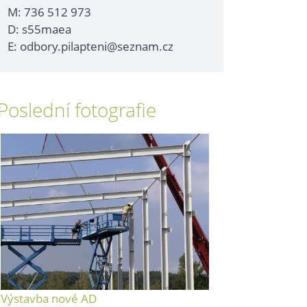
M: 736 512 973
D: s55maea
E: odbory.pilapteni@seznam.cz
Poslední fotografie
Výstavba nové AD