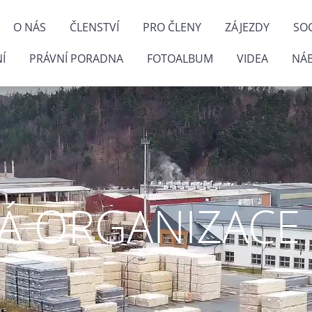
O NÁS
ČLENSTVÍ
PRO ČLENY
ZÁJEZDY
SOC
Í
PRÁVNÍ PORADNA
FOTOALBUM
VIDEA
NÁ
 ORGANIZACE P