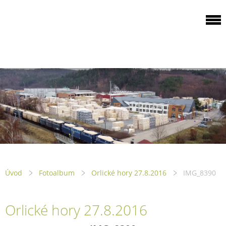
ODBOROVÁ
ORGANIZACE PILA
PTENÍ
Úvod
Fotoalbum
Orlické hory 27.8.2016
IMG_8390
Orlické hory 27.8.2016