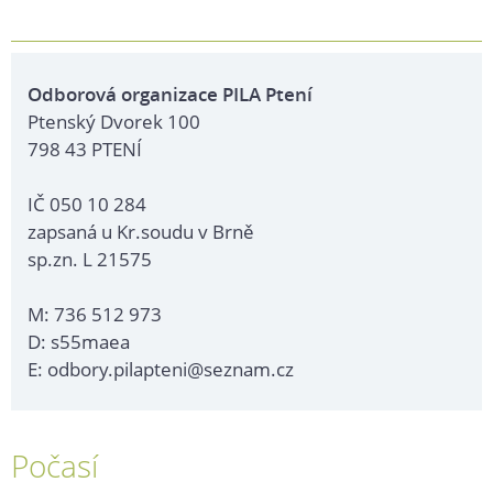
Odborová organizace PILA Ptení
Ptenský Dvorek 100
798 43 PTENÍ
IČ 050 10 284
zapsaná u Kr.soudu v Brně
sp.zn. L 21575
M: 736 512 973
D: s55maea
E: odbory.pilapteni@seznam.cz
Počasí