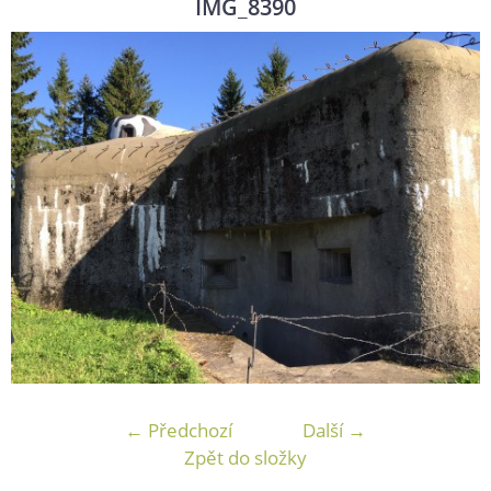
IMG_8390
← Předchozí
Další →
Zpět do složky