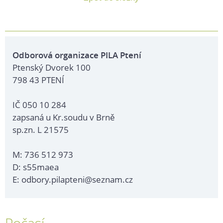
Odborová organizace PILA Ptení
Ptenský Dvorek 100
798 43 PTENÍ
IČ 050 10 284
zapsaná u Kr.soudu v Brně
sp.zn. L 21575
M: 736 512 973
D: s55maea
E: odbory.pilapteni@seznam.cz