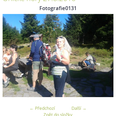
Fotografie0131
← Předchozí
Další →
Zpět do složky