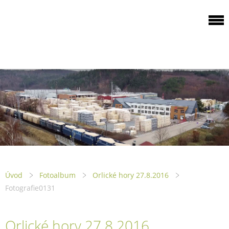
ODBOROVÁ
ORGANIZACE PILA
PTENÍ
Úvod
Fotoalbum
Orlické hory 27.8.2016
Fotografie0131
Orlické hory 27.8.2016