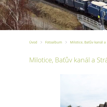
Úvod
Fotoalbum
Milotice, Baťův kanál a
Milotice, Baťův kanál a Str