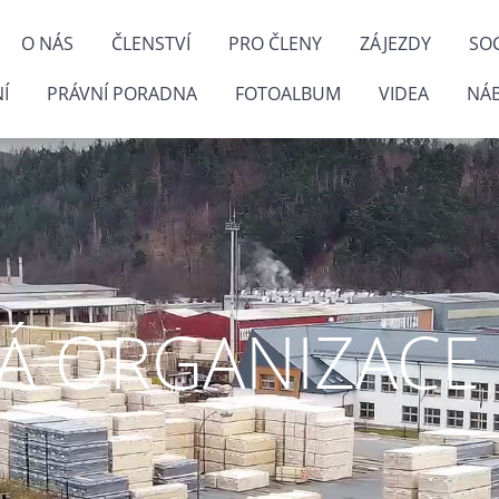
O NÁS
ČLENSTVÍ
PRO ČLENY
ZÁJEZDY
SOC
Í
PRÁVNÍ PORADNA
FOTOALBUM
VIDEA
NÁ
 ORGANIZACE P