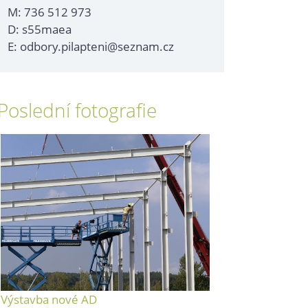
M: 736 512 973
D: s55maea
E: odbory.pilapteni@seznam.cz
Poslední fotografie
Výstavba nové AD