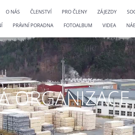
O NÁS
ČLENSTVÍ
PRO ČLENY
ZÁJEZDY
SOC
Í
PRÁVNÍ PORADNA
FOTOALBUM
VIDEA
NÁ
 ORGANIZACE P