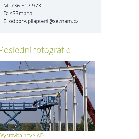
M: 736 512 973
D: s55maea
E: odbory.pilapteni@seznam.cz
Poslední fotografie
Výstavba nové AD