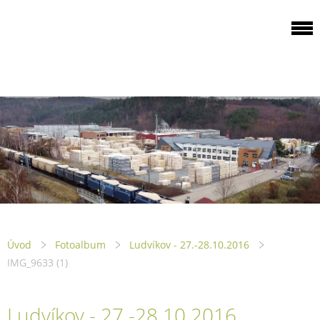
ODBOROVÁ
ORGANIZACE PILA
PTENÍ
Úvod
Fotoalbum
Ludvíkov - 27.-28.10.2016
IMG_9633 (1)
Ludvíkov - 27.-28.10.2016