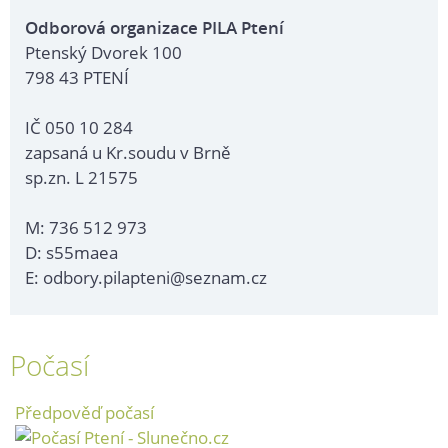
Odborová organizace PILA Ptení
Ptenský Dvorek 100
798 43 PTENÍ
IČ 050 10 284
zapsaná u Kr.soudu v Brně
sp.zn. L 21575
M: 736 512 973
D: s55maea
E: odbory.pilapteni@seznam.cz
Počasí
Předpověď počasí