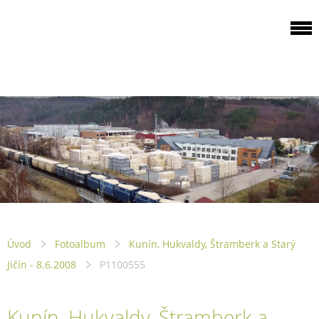
ODBOROVÁ
ORGANIZACE PILA
PTENÍ
Úvod
Fotoalbum
Kunín, Hukvaldy, Štramberk a Starý
Jičín - 8.6.2008
P1100555
Kunín, Hukvaldy, Štramberk a