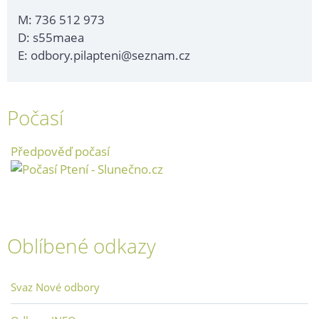
M: 736 512 973
D: s55maea
E: odbory.pilapteni@seznam.cz
Počasí
Předpověď počasí
Oblíbené odkazy
Svaz Nové odbory