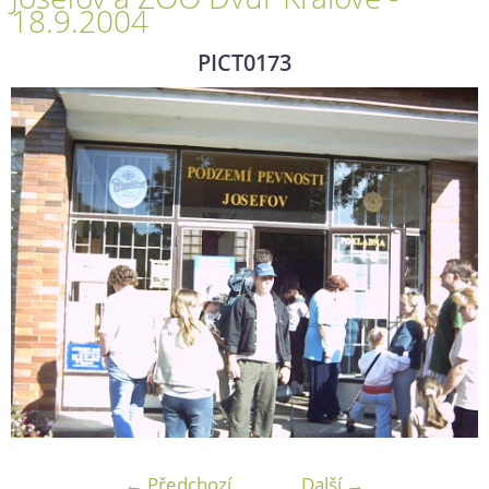
18.9.2004
PICT0173
← Předchozí
Další →