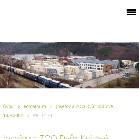
ODBOROVÁ
ORGANIZACE PILA
PTENÍ
Úvod
Fotoalbum
Josefov a ZOO Dvůr Králové -
18.9.2004
PICT0173
Josefov a ZOO Dvůr Králové -