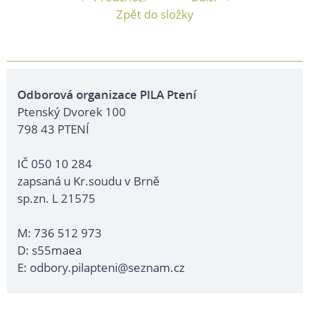
Zpět do složky
Odborová organizace PILA Ptení
Ptenský Dvorek 100
798 43 PTENÍ
IČ 050 10 284
zapsaná u Kr.soudu v Brně
sp.zn. L 21575
M: 736 512 973
D: s55maea
E: odbory.pilapteni@seznam.cz