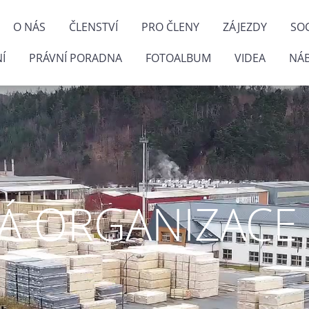
O NÁS
ČLENSTVÍ
PRO ČLENY
ZÁJEZDY
SOC
Í
PRÁVNÍ PORADNA
FOTOALBUM
VIDEA
NÁ
 ORGANIZACE P