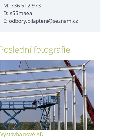
M: 736 512 973
D: s55maea
E: odbory.pilapteni@seznam.cz
Poslední fotografie
Výstavba nové AD