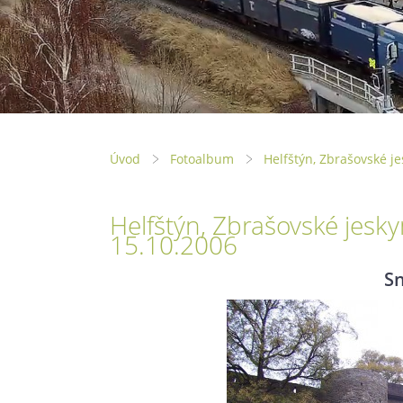
Úvod
Fotoalbum
Helfštýn, Zbrašovské j
Helfštýn, Zbrašovské jesky
15.10.2006
S