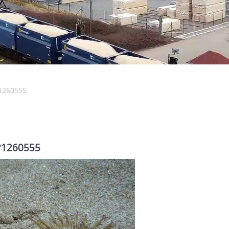
1260555
P1260555