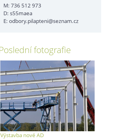
M: 736 512 973
D: s55maea
E: odbory.pilapteni@seznam.cz
Poslední fotografie
Výstavba nové AD