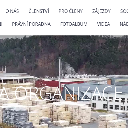
O NÁS
ČLENSTVÍ
PRO ČLENY
ZÁJEZDY
SOC
Í
PRÁVNÍ PORADNA
FOTOALBUM
VIDEA
NÁ
 ORGANIZACE P