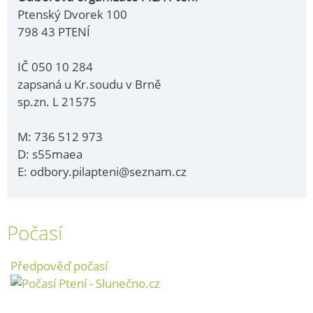
Ptenský Dvorek 100
798 43 PTENÍ
IČ 050 10 284
zapsaná u Kr.soudu v Brně
sp.zn. L 21575
M: 736 512 973
D: s55maea
E: odbory.pilapteni@seznam.cz
Počasí
Předpověď počasí