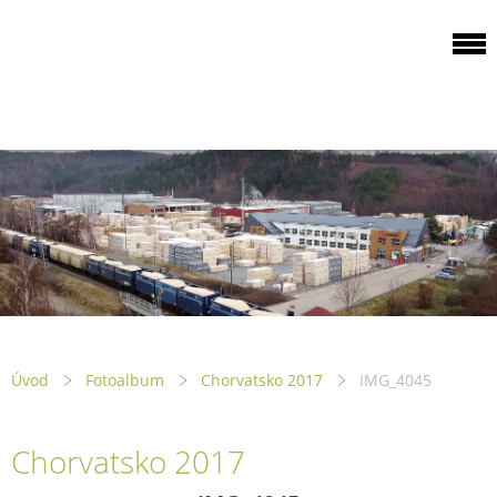
ODBOROVÁ
ORGANIZACE PILA
PTENÍ
Úvod
Fotoalbum
Chorvatsko 2017
IMG_4045
Chorvatsko 2017