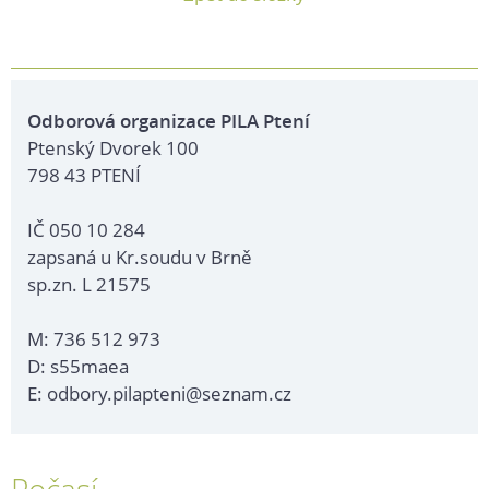
Odborová organizace PILA Ptení
Ptenský Dvorek 100
798 43 PTENÍ
IČ 050 10 284
zapsaná u Kr.soudu v Brně
sp.zn. L 21575
M: 736 512 973
D: s55maea
E: odbory.pilapteni@seznam.cz