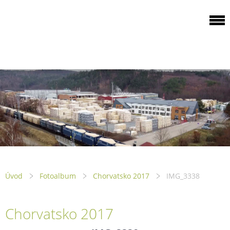
ODBOROVÁ
ORGANIZACE PILA
PTENÍ
Úvod
Fotoalbum
Chorvatsko 2017
IMG_3338
Chorvatsko 2017