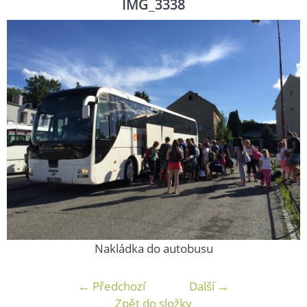
IMG_3338
Nakládka do autobusu
← Předchozí
Další →
Zpět do složky