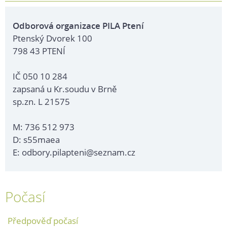
Odborová organizace PILA Ptení
Ptenský Dvorek 100
798 43 PTENÍ
IČ 050 10 284
zapsaná u Kr.soudu v Brně
sp.zn. L 21575
M: 736 512 973
D: s55maea
E: odbory.pilapteni@seznam.cz
Počasí
Předpověď počasí