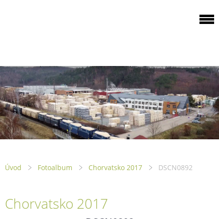
ODBOROVÁ
ORGANIZACE PILA
PTENÍ
Úvod
Fotoalbum
Chorvatsko 2017
DSCN0892
Chorvatsko 2017